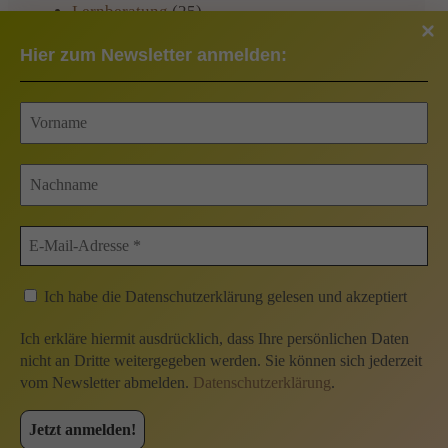
Lernberatung
(25)
Praxisinformationen
(22)
Hier zum Newsletter anmelden:
Rezepte
(1)
Veranstaltungen
(13)
Kontakt
Impressum
Ich habe die Datenschutzerklärung gelesen und akzeptiert
Datenschutzerklärung
Ich erkläre hiermit ausdrücklich, dass Ihre persönlichen Daten
nicht an Dritte weitergegeben werden. Sie können sich jederzeit
Datenschutz soziale Medien
vom Newsletter abmelden.
Datenschutzerklärung
.
Downloads