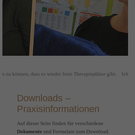
n zu können, dass es wieder freie Therapieplätze gibt.
Ich fre
Downloads –
Praxisinformationen
Auf dieser Seite finden Sie verschiedene
Dokumente
und Formulare zum Download.