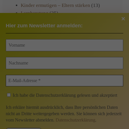
Kinder ermutigen – Eltern stärken
(13)
Lernberatung
(25)
Praxisinformationen
(22)
Hier zum Newsletter anmelden:
Rezepte
(1)
Veranstaltungen
(13)
Kontakt
Impressum
Ich habe die Datenschutzerklärung gelesen und akzeptiert
Datenschutzerklärung
Ich erkläre hiermit ausdrücklich, dass Ihre persönlichen Daten
nicht an Dritte weitergegeben werden. Sie können sich jederzeit
Datenschutz soziale Medien
vom Newsletter abmelden.
Datenschutzerklärung
.