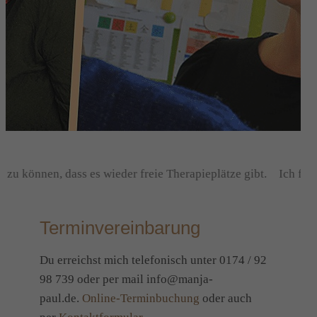
zu können, dass es wieder freie Therapieplätze gibt.
Ich freue
Terminvereinbarung
Du erreichst mich telefonisch unter 0174 / 92
98 739 oder per mail info@manja-
paul.de.
Online-Terminbuchung
oder auch