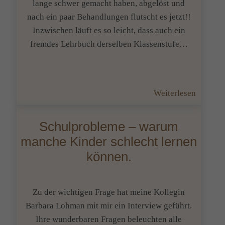
das
lange schwer gemacht haben, abgelöst und
Lernen
nach ein paar Behandlungen flutscht es jetzt!!
nicht
Inzwischen läuft es so leicht, dass auch ein
leicht
fremdes Lehrbuch derselben Klassenstufe…
läuft?
:
Weiterlesen
Lesespa
🙂
Schulprobleme – warum
manche Kinder schlecht lernen
können.
Zu der wichtigen Frage hat meine Kollegin
Barbara Lohman mit mir ein Interview geführt.
Ihre wunderbaren Fragen beleuchten alle