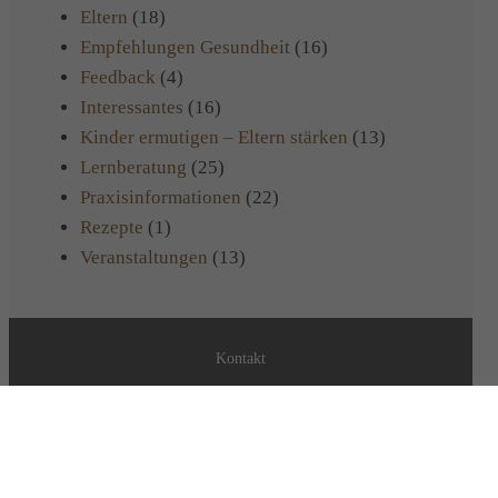
Eltern
(18)
Empfehlungen Gesundheit
(16)
Feedback
(4)
Interessantes
(16)
Kinder ermutigen – Eltern stärken
(13)
Lernberatung
(25)
Praxisinformationen
(22)
Rezepte
(1)
Veranstaltungen
(13)
Kontakt
Impressum
Datenschutzerklärung