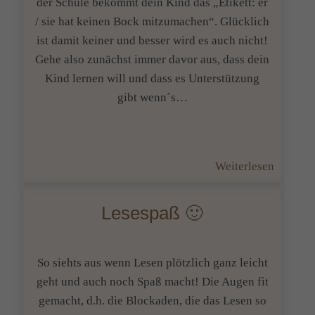
der Schule bekommt dein Kind das „Etikett: er
/ sie hat keinen Bock mitzumachen“. Glücklich
ist damit keiner und besser wird es auch nicht!
Gehe also zunächst immer davor aus, dass dein
Kind lernen will und dass es Unterstützung
gibt wenn´s…
:
Weiterlesen
Ist
dein
Lesespaß 🙂
Kind
einfach
nur
So siehts aus wenn Lesen plötzlich ganz leicht
faul
geht und auch noch Spaß macht! Die Augen fit
wenn
gemacht, d.h. die Blockaden, die das Lesen so