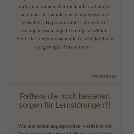
auftreten können aber nicht alle vorhanden
sein müssen. impulsives unangemessenes
Verhalten / Hyperaktivität / schreckhaft /
unangemessen ängstlich eingeschränkte
Motorik / fehlende manuelle Geschicklichkeit
/ zu geringen Muskeltonus…
:
Weiterlesen
Woran
erkenne
Reflexe die noch bestehen
ich
sorgen für Lernstörungen?!
Lernpro
noch?
Wie hier schon angesprochen, werden in der