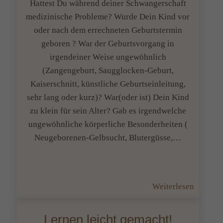
für
Hattest Du während deiner Schwangerschaft
Lernstö
medizinische Probleme? Wurde Dein Kind vor
oder nach dem errechneten Geburtstermin
geboren ? War der Geburtsvorgang in
irgendeiner Weise ungewöhnlich
(Zangengeburt, Saugglocken-Geburt,
Kaiserschnitt, künstliche Geburtseinleitung,
sehr lang oder kurz)? War(oder ist) Dein Kind
zu klein für sein Alter? Gab es irgendwelche
ungewöhnliche körperliche Besonderheiten (
Neugeborenen-Gelbsucht, Blutergüsse,…
:
Weiterlesen
Fragebo
Auffälli
Lernen leicht gemacht!