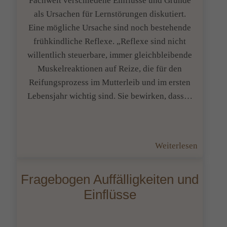
Fachwelt verschiedene Einflüsse und Gründe
als Ursachen für Lernstörungen diskutiert.
Eine mögliche Ursache sind noch bestehende
frühkindliche Reflexe. „Reflexe sind nicht
willentlich steuerbare, immer gleichbleibende
Muskelreaktionen auf Reize, die für den
Reifungsprozess im Mutterleib und im ersten
Lebensjahr wichtig sind. Sie bewirken, dass…
:
Weiterlesen
Reflexe
die
Fragebogen Auffälligkeiten und
noch
Einflüsse
bestehe
sorgen