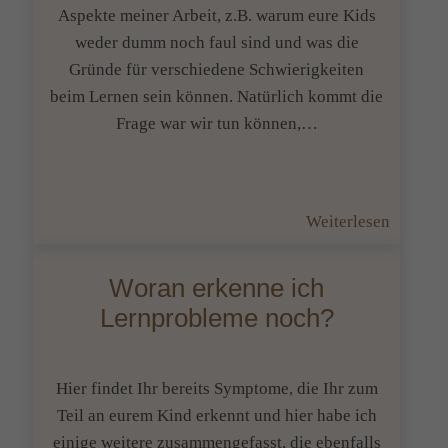
Aspekte meiner Arbeit, z.B. warum eure Kids
weder dumm noch faul sind und was die
Gründe für verschiedene Schwierigkeiten
beim Lernen sein können. Natürlich kommt die
Frage war wir tun können,…
:
Weiterlesen
Schulpr
–
Woran erkenne ich
warum
Lernprobleme noch?
manche
Kinder
schlecht
Hier findet Ihr bereits Symptome, die Ihr zum
lernen
Teil an eurem Kind erkennt und hier habe ich
können.
einige weitere zusammengefasst, die ebenfalls