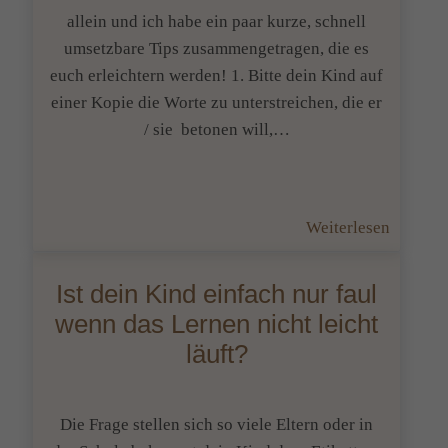
DU
allein und ich habe ein paar kurze, schnell
nachts
umsetzbare Tips zusammengetragen, die es
wach
euch erleichtern werden! 1. Bitte dein Kind auf
liegst
einer Kopie die Worte zu unterstreichen, die er
–
/ sie betonen will,…
ist
das
kein
:
Weiterlesen
Zufall.
Gedicht
leicht(e
Ist dein Kind einfach nur faul
gemacht
wenn das Lernen nicht leicht
läuft?
Die Frage stellen sich so viele Eltern oder in