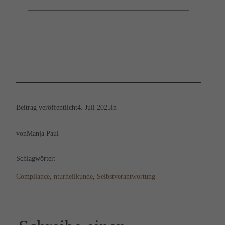
Beitrag veröffentlicht
4. Juli 2025
in
von
Manja Paul
Schlagwörter:
Compliance
, 
nturheilkunde
, 
Selbstverantwortung