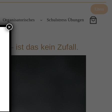
Eltern
Organisatorisches
Schulstress Übungen
×
 – ist das kein Zufall.