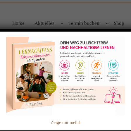
Home
Aktuelles
Termin buchen
Shop
rsteht und DU nachts wach liegst
Zeige mir mehr!