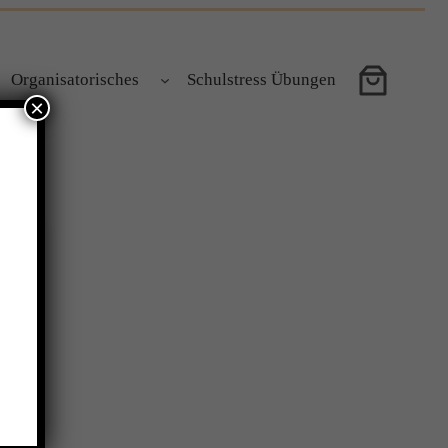
Organisatorisches
Schulstress Übungen
×
?!