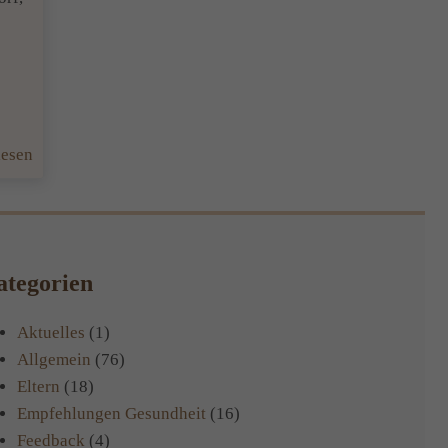
:
lesen
Von
Mensch
zu
Mensch:
tegorien
Feedback
zu
Aktuelles
(1)
meiner
Allgemein
(76)
Veranstaltung
Eltern
(18)
„Lernstörungen
Empfehlungen Gesundheit
(16)
aus
Feedback
(4)