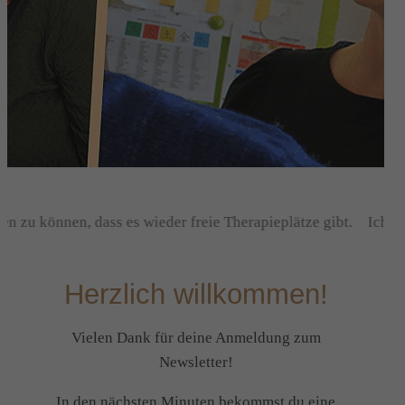
n zu können, dass es wieder freie Therapieplätze gibt.
Ich fre
Herzlich willkommen!
Vielen Dank für deine Anmeldung zum
Newsletter!
In den nächsten Minuten bekommst du eine