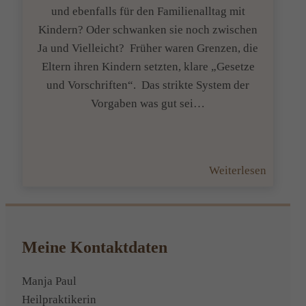
und ebenfalls für den Familienalltag mit
Kindern? Oder schwanken sie noch zwischen
Ja und Vielleicht? Früher waren Grenzen, die
Eltern ihren Kindern setzten, klare „Gesetze
und Vorschriften“. Das strikte System der
Vorgaben was gut sei…
:
Weiterlesen
Grenze
setzen
innerha
der
Meine Kontaktdaten
Familie
Manja Paul
Heilpraktikerin