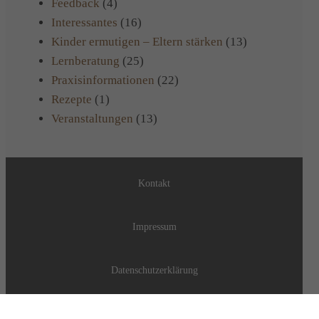
Feedback
(4)
Interessantes
(16)
Kinder ermutigen – Eltern stärken
(13)
Lernberatung
(25)
Praxisinformationen
(22)
Rezepte
(1)
Veranstaltungen
(13)
Kontakt
Impressum
Datenschutzerklärung
Datenschutz soziale Medien