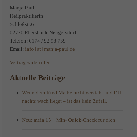
Vorbere
Manja Paul
für
Heilpraktikerin
die
Schloßstr.6
morgig
02730 Ebersbach-Neugersdorf
Therapi
Telefon: 0174 / 92 98 739
sitze…
Email:
info [at] manja-paul.de
Vertrag widerrufen
Aktuelle Beiträge
Wenn dein Kind Mathe nicht versteht und DU
nachts wach liegst – ist das kein Zufall.
Neu: mein 15 – Min- Quick-Check für dich