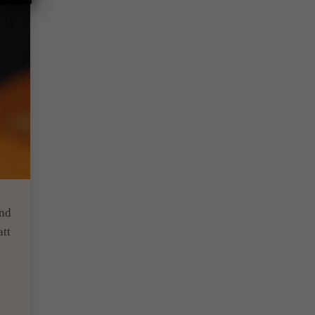
und
att