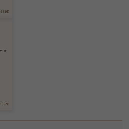
:
lesen
News
im
November
 vor
:
lesen
Mein
Coachingangebot
für