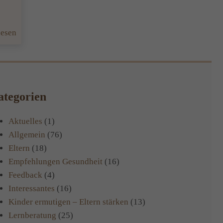
:
lesen
Lernen
leicht
gemacht!
tegorien
Aktuelles
(1)
Allgemein
(76)
Eltern
(18)
Empfehlungen Gesundheit
(16)
Feedback
(4)
Interessantes
(16)
Kinder ermutigen – Eltern stärken
(13)
Lernberatung
(25)