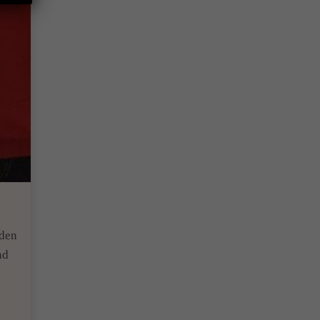
rden
nd