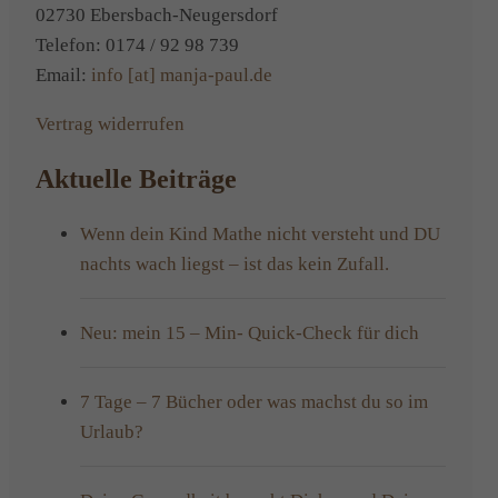
du
02730 Ebersbach-Neugersdorf
so
Telefon: 0174 / 92 98 739
im
Email:
info [at] manja-paul.de
Urlaub?
Vertrag widerrufen
Aktuelle Beiträge
Wenn dein Kind Mathe nicht versteht und DU
nachts wach liegst – ist das kein Zufall.
Neu: mein 15 – Min- Quick-Check für dich
7 Tage – 7 Bücher oder was machst du so im
Urlaub?