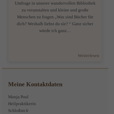
Umfrage in unserer wundervollen Bibliothek
zu veranstalten und kleine und große
Menschen zu fragen „Was sind Bücher für
dich? Weshalb liebst du sie? “ Ganz sicher
würde ich ganz…
:
Weiterlesen
7
Tage
–
7
Meine Kontaktdaten
Bücher
oder
Manja Paul
was
Heilpraktikerin
machst
Schloßstr.6