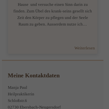
Hause und versuche einen Sinn darin zu
finden. Zum Übel des krank-seins gesellt sich
Zeit den Körper zu pflegen und der Seele
Raum zu geben. Ausserdem nutze ich…
:
Weiterlesen
Jedes
Übel
hat
sein
Meine Kontaktdaten
Gutes
Manja Paul
Heilpraktikerin
Schloßstr.6
02730 Ebersbach-Neugersdorf