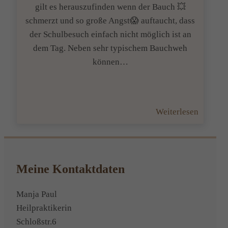
gilt es herauszufinden wenn der Bauch 💥
schmerzt und so große Angst😱 auftaucht, dass
der Schulbesuch einfach nicht möglich ist an
dem Tag. Neben sehr typischem Bauchweh
können…
:
Weiterlesen
Panik
gibt’s
auch
beim
Meine Kontaktdaten
Kind!
😟
Manja Paul
Heilpraktikerin
Schloßstr.6