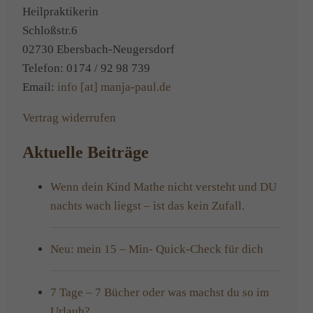
allen
Heilpraktikerin
Sinnen
Schloßstr.6
präsent
02730 Ebersbach-Neugersdorf
sein
Telefon: 0174 / 92 98 739
Email:
info [at] manja-paul.de
Vertrag widerrufen
Aktuelle Beiträge
Wenn dein Kind Mathe nicht versteht und DU
nachts wach liegst – ist das kein Zufall.
Neu: mein 15 – Min- Quick-Check für dich
7 Tage – 7 Bücher oder was machst du so im
Urlaub?