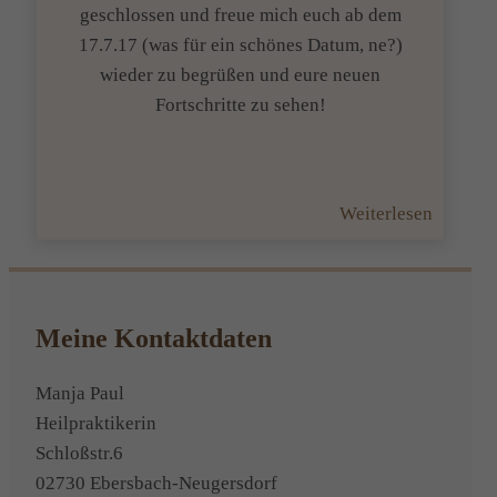
geschlossen und freue mich euch ab dem
17.7.17 (was für ein schönes Datum, ne?)
wieder zu begrüßen und eure neuen
Fortschritte zu sehen!
:
Weiterlesen
Die
Urlaubs
hat
begonn
Meine Kontaktdaten
Manja Paul
Heilpraktikerin
Schloßstr.6
02730 Ebersbach-Neugersdorf