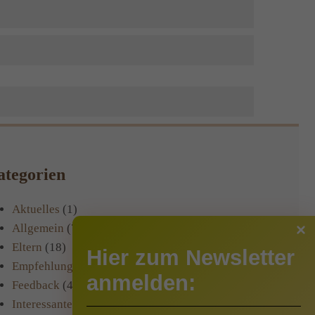
tegorien
Aktuelles
(1)
Allgemein
(76)
Eltern
(18)
Hier zum Newsletter
Empfehlungen Gesundheit
(16)
anmelden:
Feedback
(4)
Interessantes
(16)