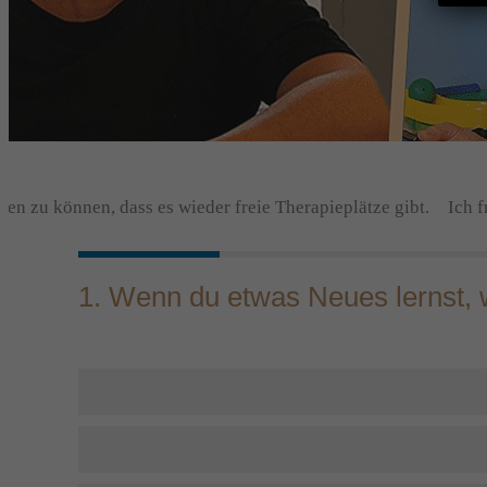
 zu können, dass es wieder freie Therapieplätze gibt.
Ich freu
1. Wenn du etwas Neues lernst, w