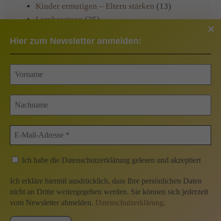
Kinder ermutigen – Eltern stärken
(13)
Lernberatung
(25)
Praxisinformationen
(22)
Hier zum Newsletter anmelden:
Rezepte
(1)
Veranstaltungen
(13)
Kontakt
Impressum
Ich habe die Datenschutzerklärung gelesen und akzeptiert
Datenschutzerklärung
Ich erkläre hiermit ausdrücklich, dass Ihre persönlichen Daten
nicht an Dritte weitergegeben werden. Sie können sich jederzeit
Datenschutz soziale Medien
vom Newsletter abmelden.
Datenschutzerklärung
.