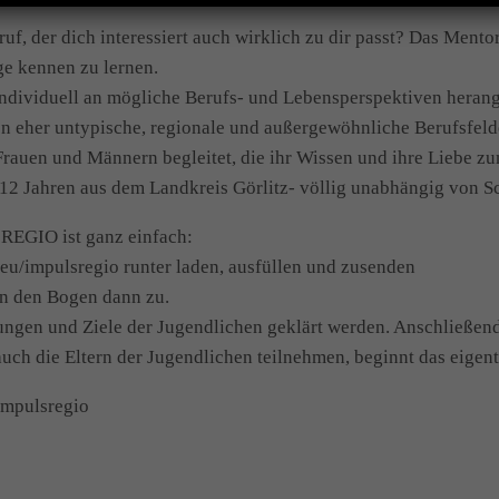
eruf, der dich interessiert auch wirklich zu dir passt? Das Men
e kennen zu lernen.
individuell an mögliche Berufs- und Lebensperspektiven heran
en eher untypische, regionale und außergewöhnliche Berufsfeld
Frauen und Männern begleitet, die ihr Wissen und ihre Liebe z
2 Jahren aus dem Landkreis Görlitz- völlig unabhängig von Sch
EGIO ist ganz einfach:
u/impulsregio runter laden, ausfüllen und zusenden
en den Bogen dann zu.
tungen und Ziele der Jugendlichen geklärt werden. Anschließen
auch die Eltern der Jugendlichen teilnehmen, beginnt das eigen
impulsregio