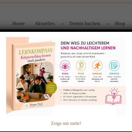
Home
Aktuelles
Termin buchen
Shop
ndliche
-Programm IMPULS REGIO für Jugendliche mit euch / Ihnen teil
hauen! Sehr informativ, gut organisiert und durchgeführt! So
rag zum Thema zu erstellen, ich hoffe ihn noch dieses Jahr hi
Zeige mir mehr!