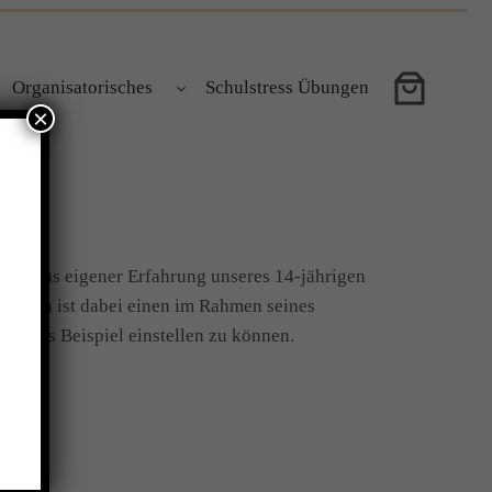
Organisatorisches
Schulstress Übungen
×
en. Aus eigener Erfahrung unseres 14-jährigen
hnemann ist dabei einen im Rahmen seines
er als Beispiel einstellen zu können.