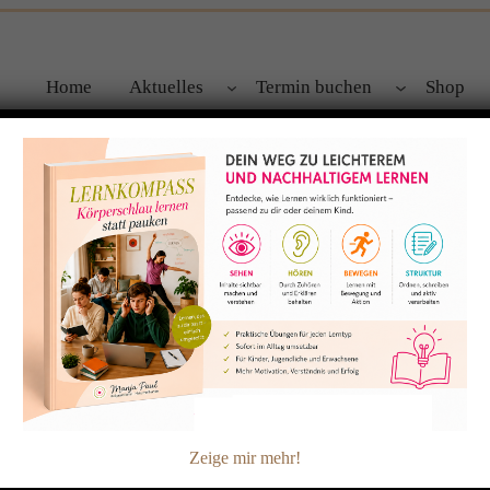
Home
Aktuelles
Termin buchen
Shop
ücher zur pädagogischen Kinesio
ktüre
möchte ich Ihnen heute zwei sehr informative Bücher em
eits erste
Übungen
enthalten, die Ihrem Kind helfen das Lernen
Zeige mir mehr!