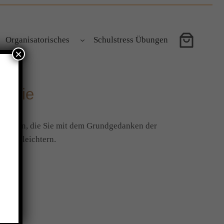
Organisatorisches
Schulstress Übungen
×
logie
pfehlen, die Sie mit dem Grundgedanken der
 zu erleichtern.