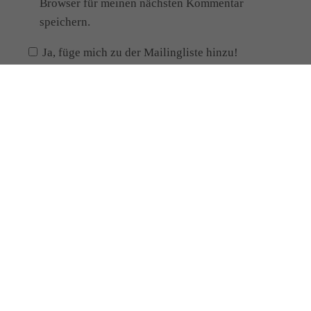
Browser für meinen nächsten Kommentar
speichern.
Ja, füge mich zu der Mailingliste hinzu!
Alternative:
Meine Kontaktdaten
Manja Paul
Heilpraktikerin
Schloßstr.6
02730 Ebersbach-Neugersdorf
Telefon: 0174 / 92 98 739
Email:
info [at] manja-paul.de