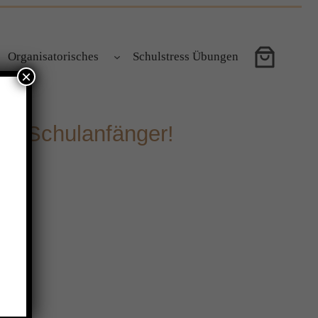
Organisatorisches
Schulstress Übungen
×
ige Schulanfänger!
ie.
.
t.