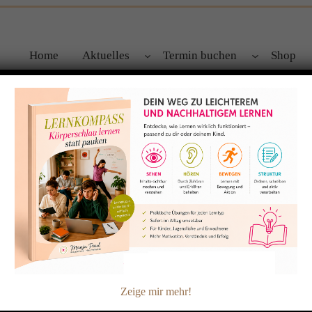
Home
Aktuelles
Termin buchen
Shop
amilie und besonders für zappel
SCHULE? LUSTIG!
Wiesel, Quaste, Schmalz und Karfunkel gehen zur Schule.
ehrer, der strenge Doktor Sinn, staunt, schimpft und lacht über s
e in jeder Schule gibt es Lob und Tadel, Spaß und Anstrengung
Zeige mir mehr!
 in jeder Schule wird der Lehrer geliebt und manchmal geärger