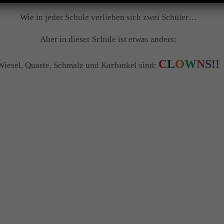
Wie in jeder Schule verlieben sich zwei Schüler…
Aber in dieser Schule ist etwas anders:
C
L
O
W
N
S
!!
Wiesel, Quaste, Schmalz und Karfunkel sind: