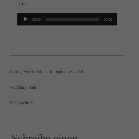
rein!
Audio-
00:00
00:00
Player
Beitrag veröffentlicht
18. September 2016
in
von
Manja Paul
Schlagwörter:
Schreibe einen