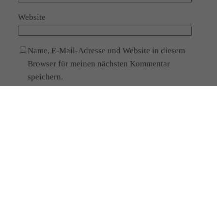
Website
Name, E-Mail-Adresse und Website in diesem
Browser für meinen nächsten Kommentar
speichern.
Ja, füge mich zu der Mailingliste hinzu!
Alternative:
Meine Kontaktdaten
Manja Paul
Heilpraktikerin