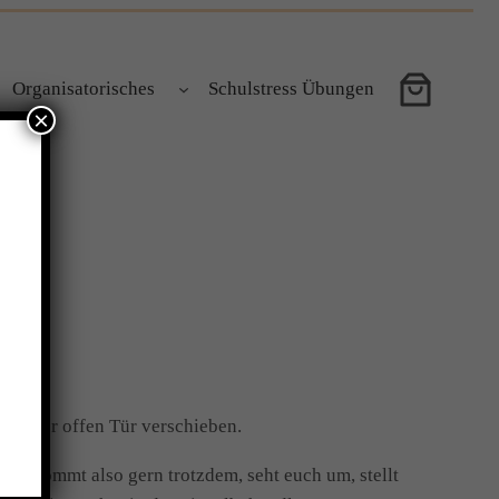
Organisatorisches
Schulstress Übungen
×
Tag der offen Tür verschieben.
en. Kommt also gern trotzdem, seht euch um, stellt