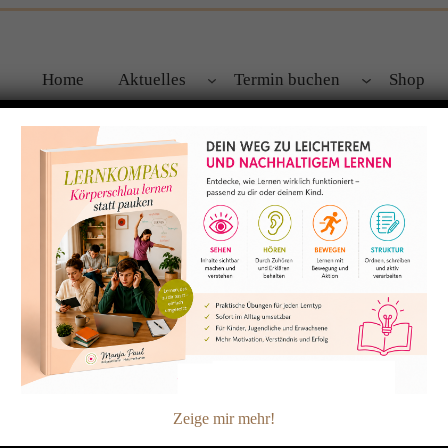
Home
Aktuelles
Termin buchen
Shop
essierte, ich bin krank und muss nun schweren Herzens meinen 
Zeige mir mehr!
sein und gern ihre Arbeit als klassische Homöopathin vorstell