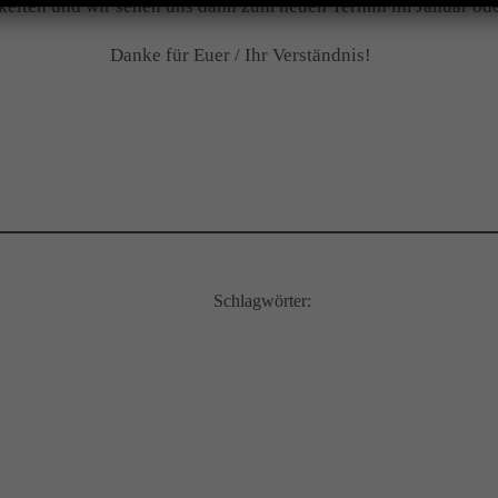
eiten und wir sehen uns dann zum neuen Termin im Januar oder
Danke für Euer / Ihr Verständnis!
Schlagwörter: