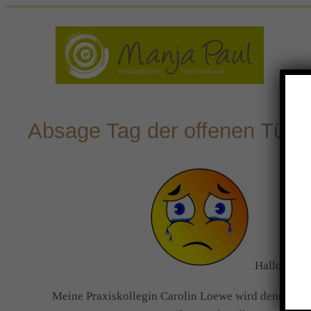
Zum
Inhalt
springen
Absage Tag der offenen Tür
Hallo Inter
Meine Praxiskollegin Carolin Loewe wird dennoch da 