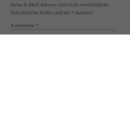
Deine E-Mail-Adresse wird nicht veröffentlicht.
Erforderliche Felder sind mit
*
markiert
Kommentar
*
Name
*
E-Mail-Adresse
*
Website