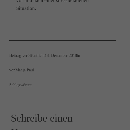
vor und nach einer stressbeladenen
Situation.
Beitrag veröffentlicht
18. Dezember 2018
in
von
Manja Paul
Schlagwörter:
Schreibe einen