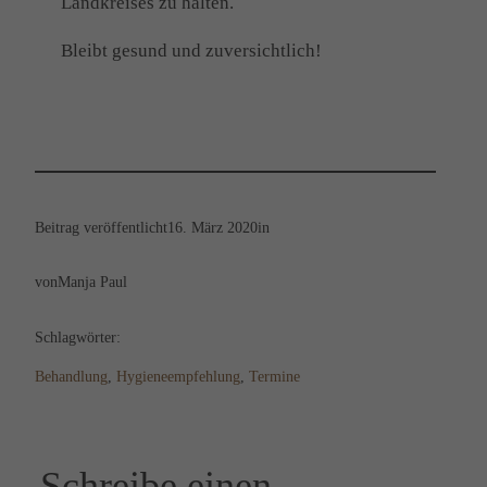
Landkreises zu halten.
Bleibt gesund und zuversichtlich!
Beitrag veröffentlicht
16. März 2020
in
von
Manja Paul
Schlagwörter:
Behandlung
, 
Hygieneempfehlung
, 
Termine
Schreibe einen