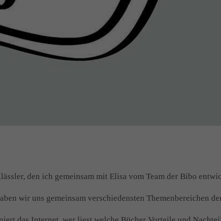
lässler, den ich gemeinsam mit Elisa vom Team der Bibo entwic
o haben wir uns gemeinsam verschiedensten Themenbereichen d
iert das Internet, wer liest welche Bücher Vorteile und Nach