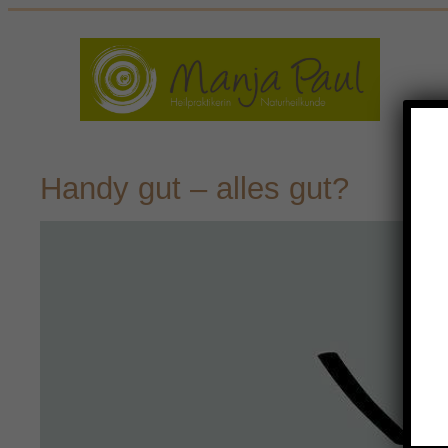
Zum
Inhalt
springen
Handy gut – alles gut?