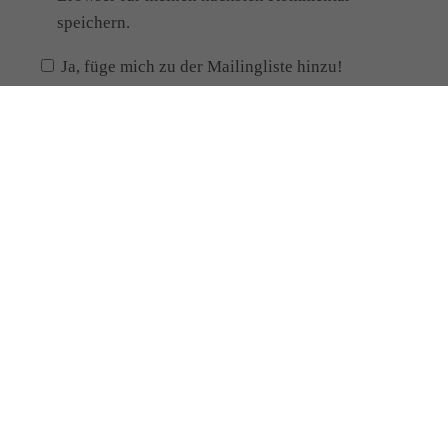
speichern.
Ja, füge mich zu der Mailingliste hinzu!
Alternative:
Meine Kontaktdaten
Manja Paul
Heilpraktikerin
Schloßstr.6
02730 Ebersbach-Neugersdorf
Telefon: 0174 / 92 98 739
Email:
info [at] manja-paul.de