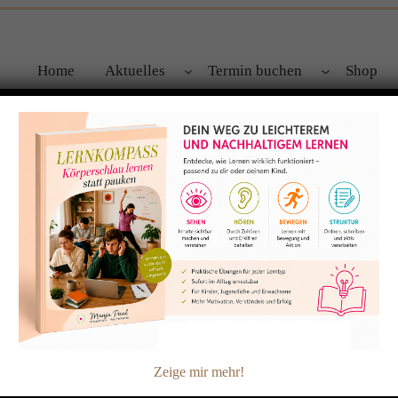
Home
Aktuelles
Termin buchen
Shop
cht!
t auf dem Plan und fällt deinem Kind schwer?
Zeige mir mehr!