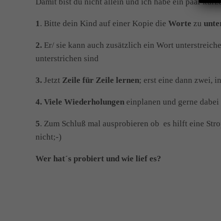
Damit bist du nicht allein und ich habe ein paar kur
1
. Bitte dein Kind auf einer Kopie die
Worte
zu
unte
2.
Er/ sie kann auch zusätzlich ein Wort unterstreich
unterstrichen sind
3.
Jetzt
Zeile für Zeile lernen
; erst eine dann zwei, i
4. Viele Wiederholungen
einplanen und gerne dabei
5
. Zum Schluß mal ausprobieren ob es hilft eine Str
nicht;-)
Wer hat´s probiert und wie lief es?