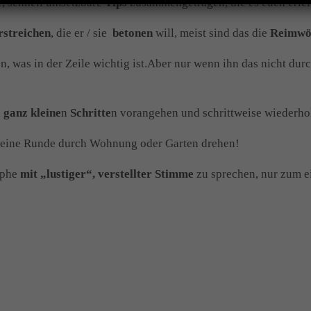
ze, schnell umsetzbare
Tips
zusammengetragen, die es euch erlei
rstreichen
, die er / sie
betonen
will, meist sind das die
Reimwö
en, was in der Zeile wichtig ist.Aber nur wenn ihn das nicht du
n
ganz kleine
n
Schritte
n vorangehen und schrittweise wiederho
 eine Runde durch Wohnung oder Garten drehen!
ophe
mit „lustiger“, verstellter Stimme
zu sprechen, nur zum e