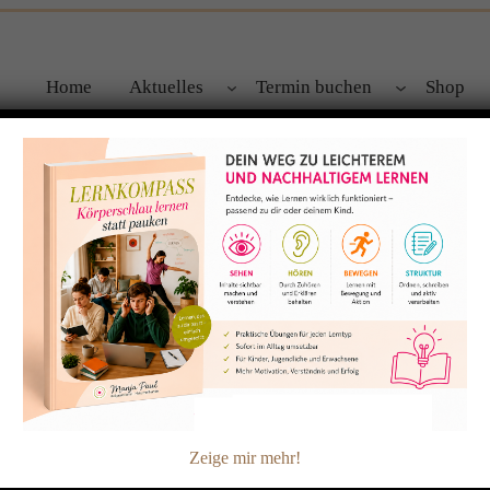
Home
Aktuelles
Termin buchen
Shop
e starten – neues Angebot ab 6.1.20
rzählt es gern weiter. Ab Montag, 6.1.20 um 19.30 Uhr starten w
 gemeinsamer Zeit mit kurzen Impulsen und in Stille zentriert 
zgründen treffen wir uns im Lebens(t)räume…
Zeige mir mehr!