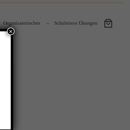
Organisatorisches
Schulstress Übungen
×
ir.
in