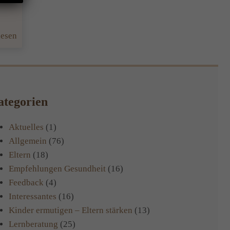
:
lesen
Mit
Meditation
in
die
tegorien
Woche
starten
Aktuelles
(1)
–
Allgemein
(76)
neues
Eltern
(18)
Angebot
Empfehlungen Gesundheit
(16)
ab
Feedback
(4)
6.1.20
Interessantes
(16)
Kinder ermutigen – Eltern stärken
(13)
Lernberatung
(25)