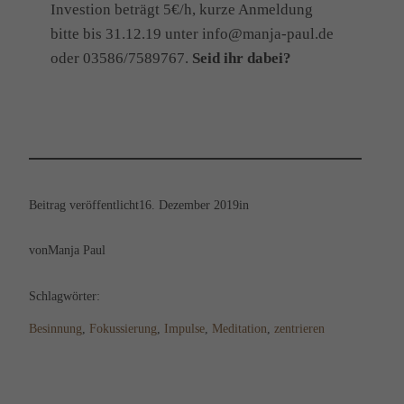
Investion beträgt 5€/h, kurze Anmeldung
bitte bis 31.12.19 unter info@manja-paul.de
oder 03586/7589767.
Seid ihr dabei?
Beitrag veröffentlicht
16. Dezember 2019
in
von
Manja Paul
Schlagwörter:
Besinnung
, 
Fokussierung
, 
Impulse
, 
Meditation
, 
zentrieren