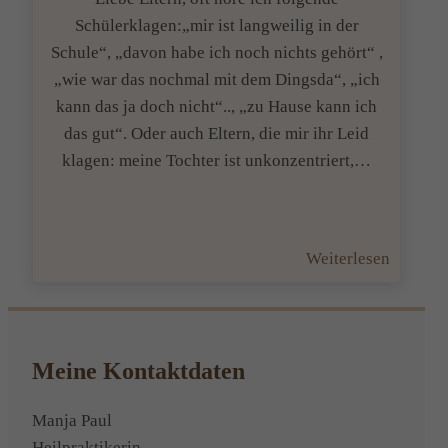
Schülerklagen:„mir ist langweilig in der
Schule“, „davon habe ich noch nichts gehört“ ,
„wie war das nochmal mit dem Dingsda“, „ich
kann das ja doch nicht“.., „zu Hause kann ich
das gut“. Oder auch Eltern, die mir ihr Leid
klagen: meine Tochter ist unkonzentriert,…
:
Weiterlesen
Fit
fürs
Lernen?
Oder
Meine Kontaktdaten
unruhig
–
Manja Paul
zapplig-
Heilpraktikerin