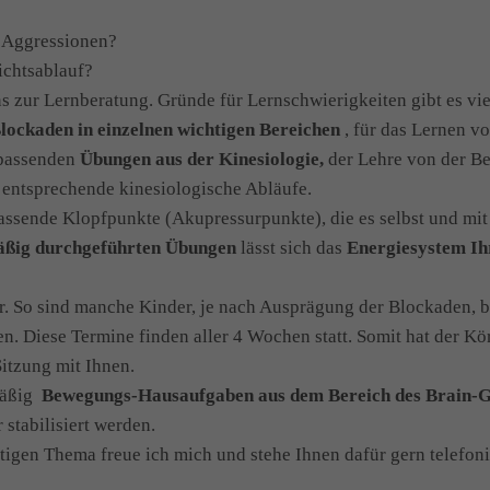
r Aggressionen?
ichtsablauf?
s zur Lernberatung. Gründe für Lernschwierigkeiten gibt es vie
lockaden in einzelnen
wichtigen Bereichen
, für das Lernen v
d passenden
Übungen aus der Kinesiologie,
der Lehre von der B
 entsprechende kinesiologische Abläufe.
assende Klopfpunkte (Akupressurpunkte), die es selbst und mit
äßig durchgeführten Übungen
lässt sich das
Energiesystem Ih
ar. So sind manche Kinder, je nach Ausprägung der Blockaden, be
n. Diese Termine finden aller 4 Wochen statt. Somit hat der Kö
Sitzung mit Ihnen.
lmäßig
Bewegungs-Hausaufgaben aus dem Bereich des Brain-
stabilisiert werden.
tigen Thema freue ich mich und stehe Ihnen dafür gern telefon