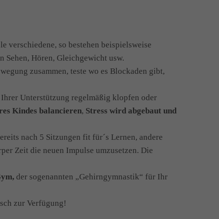
le verschiedene, so bestehen beispielsweise
on Sehen, Hören, Gleichgewicht usw.
ewegung zusammen, teste wo es Blockaden gibt,
 Ihrer Unterstützung regelmäßig klopfen oder
res Kindes balancieren
,
Stress wird abgebaut und
reits nach 5 Sitzungen fit für´s Lernen, andere
rper Zeit die neuen Impulse umzusetzen. Die
Gym,
der sogenannten „Gehirngymnastik“ für Ihr
isch zur Verfügung!