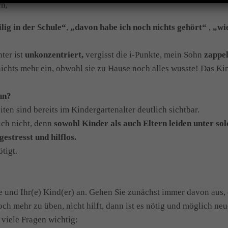
rn,
lig in der Schule“
,
„davon habe ich noch nichts gehört“
,
„wie
ter ist
unkonzentriert,
vergisst die i-Punkte, mein Sohn
zappel
 nichts mehr ein, obwohl sie zu Hause noch alles wusste! Das K
un?
en sind bereits im Kindergartenalter deutlich sichtbar.
ich nicht, denn
sowohl Kinder als auch Eltern leiden unter so
gestresst und hilflos.
tigt.
e und Ihr(e) Kind(er) an. Gehen Sie zunächst immer davon aus, 
ch mehr zu üben, nicht hilft, dann ist es nötig und möglich ne
 viele Fragen wichtig: