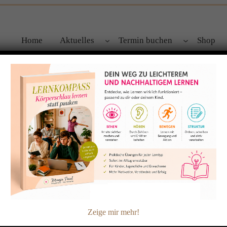
Home
Aktuelles
Termin buchen
Shop
g – zapplig- unkonzentriert?
Zeige mir mehr!