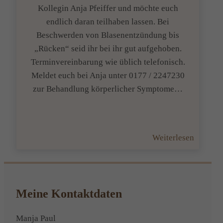
Kollegin Anja Pfeiffer und möchte euch
endlich daran teilhaben lassen. Bei
Beschwerden von Blasenentzündung bis
„Rücken“ seid ihr bei ihr gut aufgehoben.
Terminvereinbarung wie üblich telefonisch.
Meldet euch bei Anja unter 0177 / 2247230
zur Behandlung körperlicher Symptome…
:
Weiterlesen
Erfolgr
Koopera
mit
meiner
Meine Kontaktdaten
Kollegi
Anja
Manja Paul