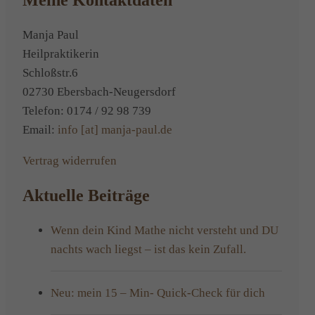
Meine Kontaktdaten
leicht
gemach
Manja Paul
Heilpraktikerin
Schloßstr.6
02730 Ebersbach-Neugersdorf
Telefon: 0174 / 92 98 739
Email:
info [at] manja-paul.de
Vertrag widerrufen
Aktuelle Beiträge
Wenn dein Kind Mathe nicht versteht und DU
nachts wach liegst – ist das kein Zufall.
Neu: mein 15 – Min- Quick-Check für dich