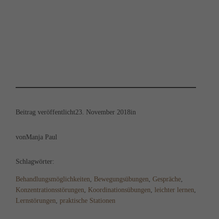
Beitrag veröffentlicht
23. November 2018
in
von
Manja Paul
Schlagwörter:
Behandlungsmöglichkeiten
, 
Bewegungsübungen
, 
Gespräche
, 
Konzentrationsstörungen
, 
Koordinationsübungen
, 
leichter lernen
, 
Lernstörungen
, 
praktische Stationen