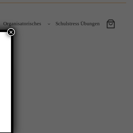
Organisatorisches
Schulstress Übungen
×
aar
 die