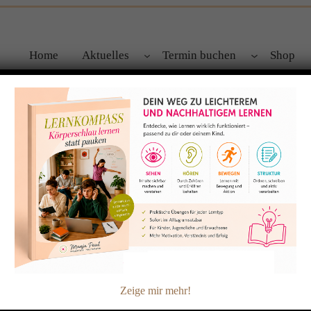
Home
Aktuelles
Termin buchen
Shop
n leicht(er) gemacht!
em Kind schwer? Damit bist du nicht allein und ich habe ein p
es euch erleichtern werden! 1. Bitte dein Kind auf einer Kopie
hen, die er / sie betonen will,…
Zeige mir mehr!