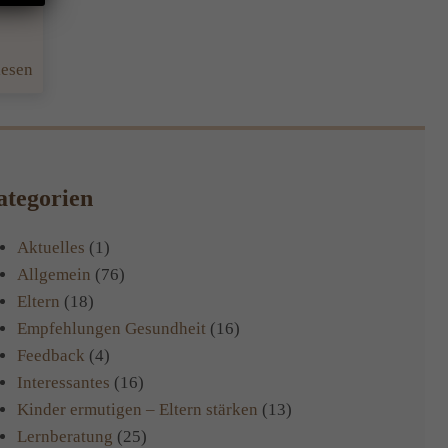
:
lesen
Gedichtlernen
leicht(er)
gemacht!
tegorien
Aktuelles
(1)
Allgemein
(76)
Eltern
(18)
Empfehlungen Gesundheit
(16)
Feedback
(4)
Interessantes
(16)
Kinder ermutigen – Eltern stärken
(13)
Lernberatung
(25)