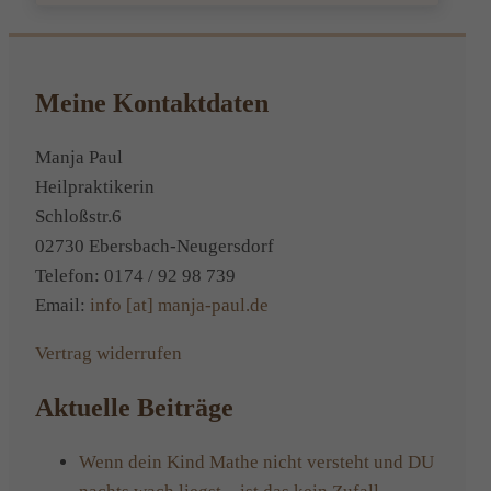
Von
Mensch
zu
Mensch
Meine Kontaktdaten
Feedba
zu
Manja Paul
meiner
Heilpraktikerin
Veranst
Schloßstr.6
„Lernst
02730 Ebersbach-Neugersdorf
aus
Telefon: 0174 / 92 98 739
kinesiol
Email:
info [at] manja-paul.de
Sicht“
Vertrag widerrufen
zum
Schulja
Aktuelle Beiträge
Wenn dein Kind Mathe nicht versteht und DU