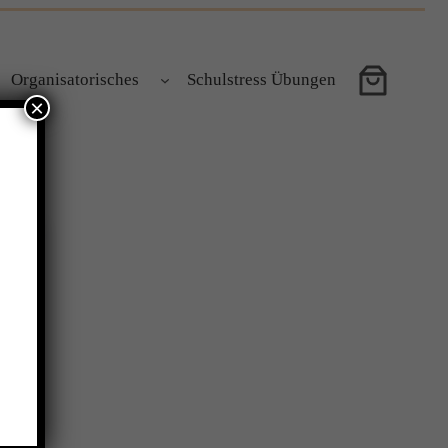
Organisatorisches
Schulstress Übungen
×
?!