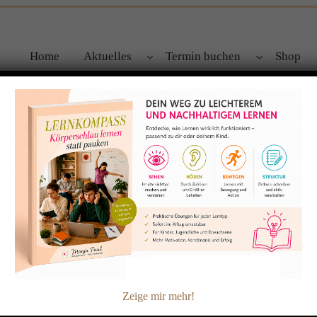
Home
Aktuelles
Termin buchen
Shop
skinder mit Trauma
in mit psychologischer Zusatzausbildung. Das Thema Krieg und
beitet, die ihr Zuhause verlassen mussten, seien es Heimkinder
ne Unterkunft. Sie lernte Kinder und Familien kennen, die Ängs
lderbuch, mit dem traumatisierte Kinder ihre schlimmen Erlebn
ch, Englisch, Arabisch und Farsi kostenlos heruntergeladen wer
rbuch.html
d seine Entstehung: „Wie sind Sie auf die Idee gekommen, das
Zeige mir mehr!