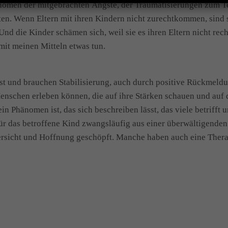
hänomen der mitgebrachten Ängste, der Traumatisierungen zum T
sten. Wenn Eltern mit ihren Kindern nicht zurechtkommen, sind 
Und die Kinder schämen sich, weil sie es ihren Eltern nicht rec
mit meinen Mitteln etwas tun.
gst und brauchen Stabilisierung, auch durch positive Rückmel
enschen erleben können, die auf ihre Stärken schauen und auf 
n Phänomen ist, das sich beschreiben lässt, das viele betrifft 
ür das betroffene Kind zwangsläufig aus einer überwältigenden 
rsicht und Hoffnung geschöpft. Manche haben auch eine Thera