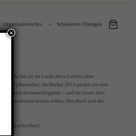
Organisatorisches
Schulstress Übungen
×
 Flucht hat sie im Laufe ihres Lebens öfter
 oder Asylbewerber. Im Herbst 2013 packte sie eine
te mit sich herumschleppten – und sie lernte dort
isse verarbeiten lernen sollen. Das Buch und der
den.
 Buch zu schreiben?