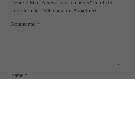
Deine E-Mail-Adresse wird nicht veröffentlicht.
Erforderliche Felder sind mit
*
markiert
Kommentar
*
Name
*
E-Mail-Adresse
*
Website