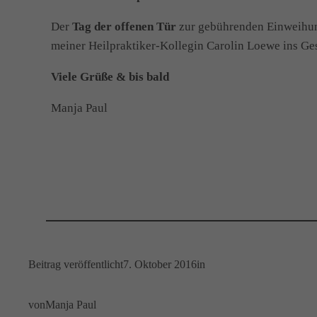
Der
Tag der offenen Tür
zur gebührenden Einweihun
meiner Heilpraktiker-Kollegin Carolin Loewe ins G
Viele Grüße & bis bald
Manja Paul
Beitrag veröffentlicht
7. Oktober 2016
in
von
Manja Paul