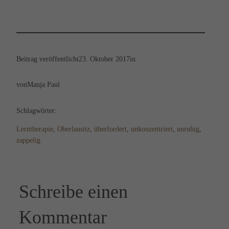
Beitrag veröffentlicht
23. Oktober 2017
in
von
Manja Paul
Schlagwörter:
Lerntherapie
, 
Oberlausitz
, 
überfordert
, 
unkonzentriert
, 
unruhig
, 
zappelig
Schreibe einen
Kommentar