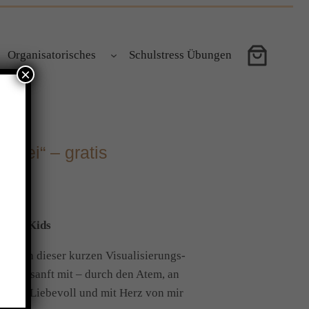
Organisatorisches
Schulstress Übungen
×
orbei“ – gratis
o für Kids
 da. In dieser kurzen Visualisierungs-
Kind sanft mit – durch den Atem, an
m Mut. Liebevoll und mit Herz von mir