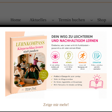
Home
Aktuelles
Termin buchen
Shop
t vorbei“ – gratis
„Atem frei – Angst v
0,00
€
inkl. 19 % MwSt.
Atemfrei Angst – Gratis-Audi
Manchmal ist die Angst einfach
und Fühlübung nehme ich dein 
Zeige mir mehr!
einen sicheren Ort, zurück zu