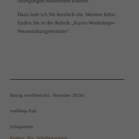
Anregungen mitnehmen können.
Dazu lade ich Sie herzlich ein. Weitere Infos
finden Sie in der Rubrik „Kurse-Workshops-
Veranstaltungstermine“.
Beitrag veröffentlicht
1. November 2013
in
von
Manja Paul
Schlagwörter:
Kindern
, 
Mut
, 
Selbstbewusstsein