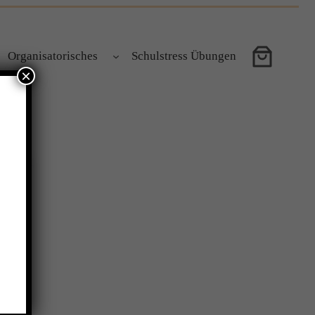
Organisatorisches
Schulstress Übungen
×
nmal
 wir