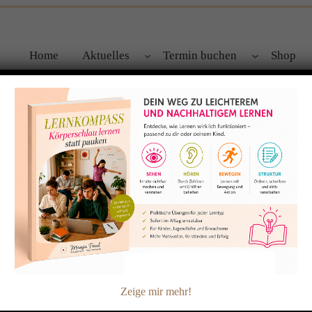
Home
Aktuelles
Termin buchen
Shop
es Feedback
Behandlung unsere Tochter Anni Wir möchten Frau Paul noch ei
machten wir uns Sorgen um das Verhalten unserer Tochter, das
t abtun konnten und wollten. Sie zog sich immer mehr…
Zeige mir mehr!