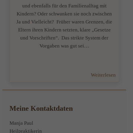
und ebenfalls für den Familienalltag mit
Kindern? Oder schwanken sie noch zwischen
Ja und Vielleicht? Früher waren Grenzen, die
Eltern ihren Kindern setzten, klare „Gesetze
und Vorschriften“. Das strikte System der
Vorgaben was gut sei…
:
Weiterlesen
Grenze
setzen
innerha
der
Meine Kontaktdaten
Familie
Manja Paul
Heilpraktikerin