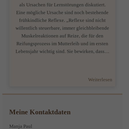
als Ursachen für Lernstörungen diskutiert.
Eine mögliche Ursache sind noch bestehende
frühkindliche Reflexe. „Reflexe sind nicht
willentlich steuerbare, immer gleichbleibende
Muskelreaktionen auf Reize, die für den
Reifungsprozess im Mutterleib und im ersten
Lebensjahr wichtig sind. Sie bewirken, dass…
:
Weiterlesen
Reflexe
die
noch
bestehe
Meine Kontaktdaten
sorgen
für
Manja Paul